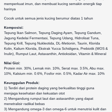
memperkuat imun, dan membuat kucing semakin energik tiap
harinya
Cocok untuk semua jenis kucing berumur diatas 1 tahun
Komposisi:
Tepung Ikan Salmon, Tepung Daging Ayam, Tepung Gandum,
Jagung Kedelai Fermentasi, Tepung Udang, Hidrolisat Tuna,
Tepung Krill, Tepung Nukleotida, DL-Metionin, Taurin, Klorida
Kolin, Kalium Klorida, Ekstrak Yucca Schidigera, Prebiotik (MOS &
Inulin), Rumput Laut, Astaxanthin, Antioksidan, Vitamin & Mineral
Nilai Gizi:
Protein min. 30%, Lemak min. 10%, Serat max. 3.5%, Abu max.
10%, Kalsium min. 0.6%, Fosfor min. 0.5%, Kadar Air max. 10%
Keunggulan Produk:
1) Terdiri dari protein daging yang berkualitas tinggi guna
menjaga kesehatan dan kekuatan otot
2) Mengandung rumput laut dan astaxanthin yang dapat
menetralisir radikal bebas
3) Mengandung omega-3 dan omega-6 untuk menutrisi kulit dan