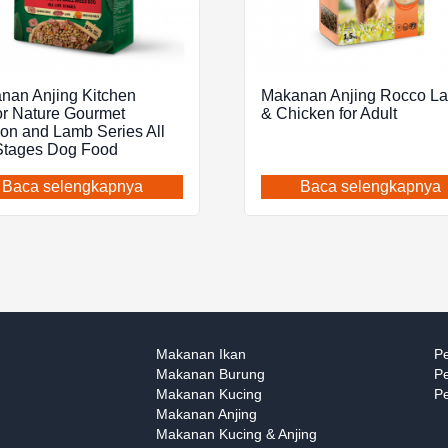
nan Anjing Kitchen
Makanan Anjing Rocco L
or Nature Gourmet
& Chicken for Adult
on and Lamb Series All
 Stages Dog Food
Baca selengkapnya
Baca selengkapnya
Makanan Ikan
Pe
Makanan Burung
Pe
Makanan Kucing
Pe
Makanan Anjing
Makanan Kucing & Anjing