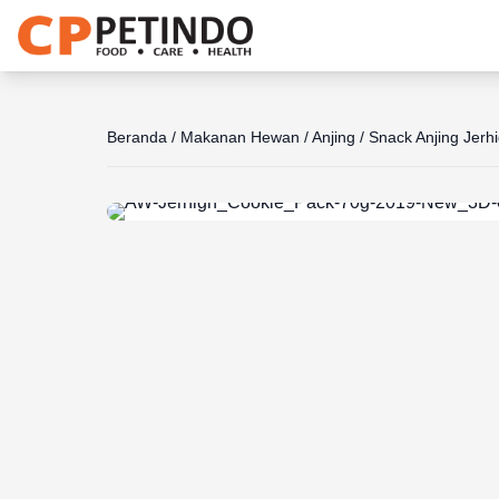
Share the joy
Beranda
/
Makanan Hewan
/
Anjing
/
Snack Anjing Jerhi