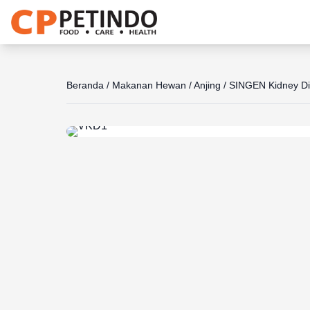
Share the joy
Beranda
/
Makanan Hewan
/
Anjing
/
SINGEN Kidney Di