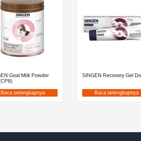
EN Goat Milk Powder
SINGEN Recovery Gel D
(CP8)
Baca selengkapnya
Baca selengkapnya