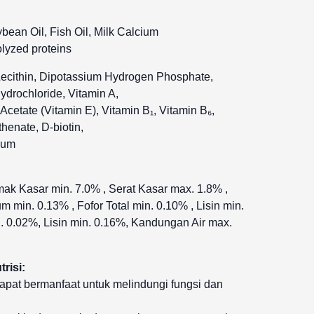
bean Oil, Fish Oil, Milk Calcium
olyzed proteins
Lecithin, Dipotassium Hydrogen Phosphate,
drochloride, Vitamin A,
cetate (Vitamin E), Vitamin B₁, Vitamin B₆,
henate, D-biotin,
Gum
mak Kasar min. 7.0% , Serat Kasar max. 1.8% ,
 min. 0.13% , Fofor Total min. 0.10% , Lisin min.
in. 0.02%, Lisin min. 0.16%, Kandungan Air max.
risi:
dapat bermanfaat untuk melindungi fungsi dan