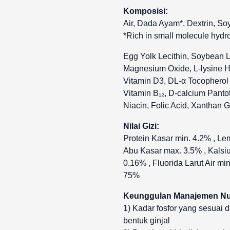
Komposisi:
Air, Dada Ayam*, Dextrin, Soy
*Rich in small molecule hydr
Egg Yolk Lecithin, Soybean 
Magnesium Oxide, L-lysine Hy
Vitamin D3, DL-α Tocopherol A
Vitamin B₁₂, D-calcium Pantot
Niacin, Folic Acid, Xanthan 
Nilai Gizi:
Protein Kasar min. 4.2% , Le
Abu Kasar max. 3.5% , Kalsium
0.16% , Fluorida Larut Air m
75%
Keunggulan Manajemen Nut
1) Kadar fosfor yang sesuai 
bentuk ginjal