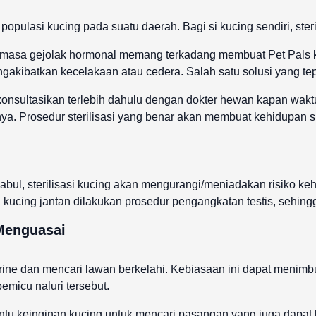
opulasi kucing pada suatu daerah. Bagi si kucing sendiri, ster
masa gejolak hormonal memang terkadang membuat Pet Pals k
akibatkan kecelakaan atau cedera. Salah satu solusi yang tepat
konsultasikan terlebih dahulu dengan dokter hewan kapan waktu 
ya. Prosedur sterilisasi yang benar akan membuat kehidupan si
ul, sterilisasi kucing akan mengurangi/meniadakan risiko keh
ucing jantan dilakukan prosedur pengangkatan testis, sehingga
 Menguasai
ine dan mencari lawan berkelahi. Kebiasaan ini dapat menimbu
emicu naluri tersebut.
bantu keinginan kucing untuk mencari pasangan yang juga dapat