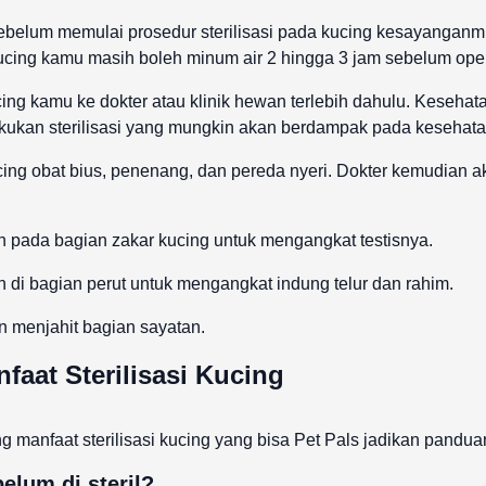
ebelum memulai prosedur sterilisasi pada kucing kesayangan
ucing kamu masih boleh minum air 2 hingga 3 jam sebelum oper
ng kamu ke dokter atau klinik hewan terlebih dahulu. Kesehat
ukan sterilisasi yang mungkin akan berdampak pada kesehat
ucing obat bius, penenang, dan pereda nyeri. Dokter kemudian
n pada bagian zakar kucing untuk mengangkat testisnya.
 di bagian perut untuk mengangkat indung telur dan rahim.
n menjahit bagian sayatan.
aat Sterilisasi Kucing
 manfaat sterilisasi kucing yang bisa Pet Pals jadikan pandua
elum di steril?