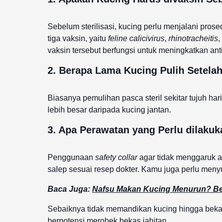
Sebelum sterilisasi, kucing perlu menjalani pro
tiga vaksin, yaitu
feline calicivirus
,
rhinotracheitis
,
vaksin tersebut berfungsi untuk meningkatkan anti
2. Berapa Lama Kucing Pulih Setelah
Biasanya pemulihan pasca steril sekitar tujuh ha
lebih besar daripada kucing jantan.
3. Apa Perawatan yang Perlu dilakuk
Penggunaan
safety collar
agar tidak menggaruk at
salep sesuai resep dokter. Kamu juga perlu meny
Baca Juga:
Nafsu Makan Kucing Menurun? Be
Sebaiknya tidak memandikan kucing hingga bekas 
berpotensi merobek bekas jahitan.