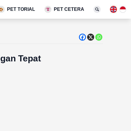
PET TORIAL
PET CETERA
ngan Tepat