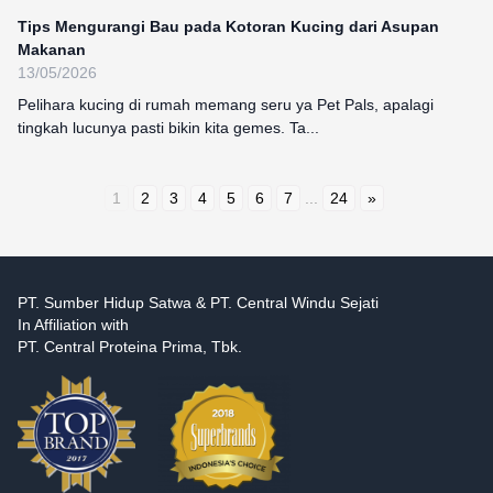
Tips Mengurangi Bau pada Kotoran Kucing dari Asupan
Makanan
13/05/2026
Pelihara kucing di rumah memang seru ya Pet Pals, apalagi
tingkah lucunya pasti bikin kita gemes. Ta...
1
2
3
4
5
6
7
...
24
»
PT. Sumber Hidup Satwa & PT. Central Windu Sejati
In Affiliation with
PT. Central Proteina Prima, Tbk.