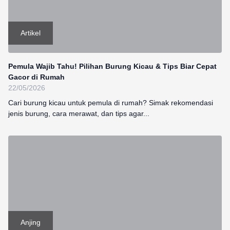
Artikel
Pemula Wajib Tahu! Pilihan Burung Kicau & Tips Biar Cepat
Gacor di Rumah
22/05/2026
Cari burung kicau untuk pemula di rumah? Simak rekomendasi
jenis burung, cara merawat, dan tips agar...
Anjing