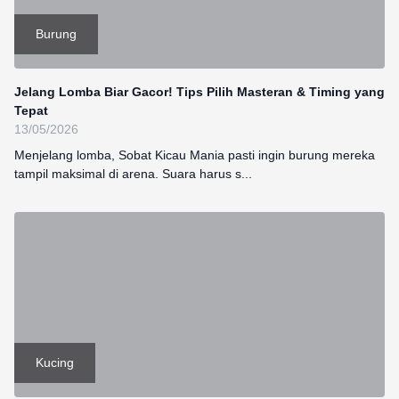
Burung
Jelang Lomba Biar Gacor! Tips Pilih Masteran & Timing yang
Tepat
13/05/2026
Menjelang lomba, Sobat Kicau Mania pasti ingin burung mereka
tampil maksimal di arena. Suara harus s...
Kucing