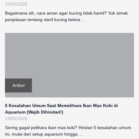
15/05/2026
Bagaimana sih, cara aman agar kucing tidak hamil? Yuk simak
penjelasan tentang steril kucing betina ...
Artikel
5 Kesalahan Umum Saat Memelihara Ikan Mas Koki di
Aquarium (Wajib Dihindari!)
13/05/2026
Sering gagal pelihara ikan mas koki? Hindari 5 kesalahan umum
ini, mulai dari setup aquarium hingga ...