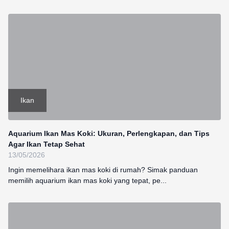
Ikan
Aquarium Ikan Mas Koki: Ukuran, Perlengkapan, dan Tips
Agar Ikan Tetap Sehat
13/05/2026
Ingin memelihara ikan mas koki di rumah? Simak panduan
memilih aquarium ikan mas koki yang tepat, pe...