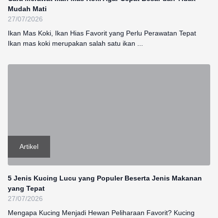
Mudah Mati
27/07/2026
Ikan Mas Koki, Ikan Hias Favorit yang Perlu Perawatan Tepat
Ikan mas koki merupakan salah satu ikan ...
Artikel
5 Jenis Kucing Lucu yang Populer Beserta Jenis Makanan
yang Tepat
27/07/2026
Mengapa Kucing Menjadi Hewan Peliharaan Favorit? Kucing